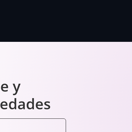
e y
vedades