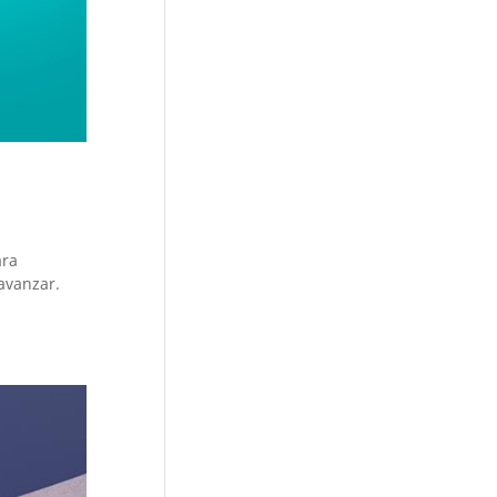
ara
avanzar.