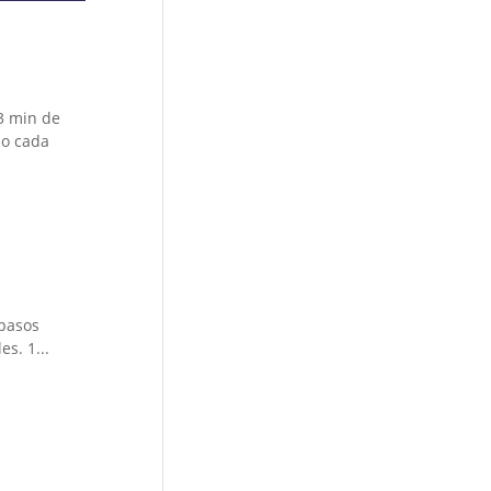
3 min de
do cada
 pasos
s. 1...