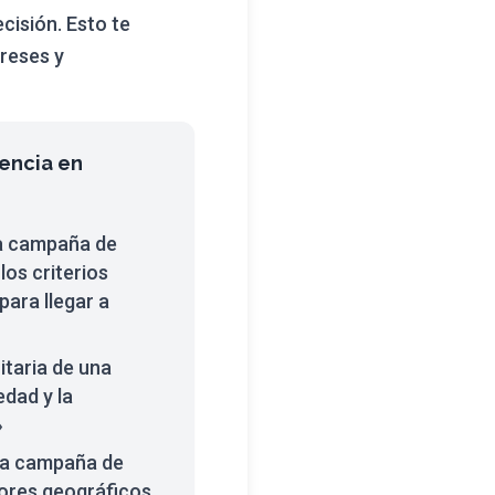
cisión. Esto te
reses y
encia en
na campaña de
los criterios
ara llegar a
taria de una
edad y la
»
una campaña de
tores geográficos,