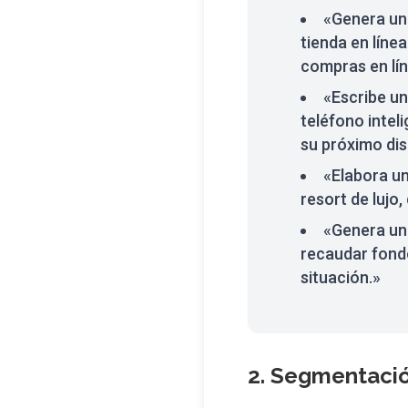
«Genera un
tienda en líne
compras en lín
«Escribe un
teléfono intel
su próximo dis
«Elabora un
resort de lujo,
«Genera un 
recaudar fondo
situación.»
2. Segmentació