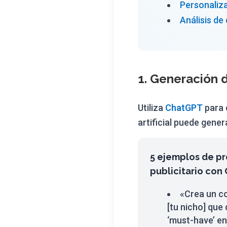
Personaliz
Análisis de
1. Generación 
Utiliza
ChatGPT
para c
artificial puede gener
5 ejemplos de pr
publicitario con
«Crea un c
[tu nicho] que
‘must-have’ en 