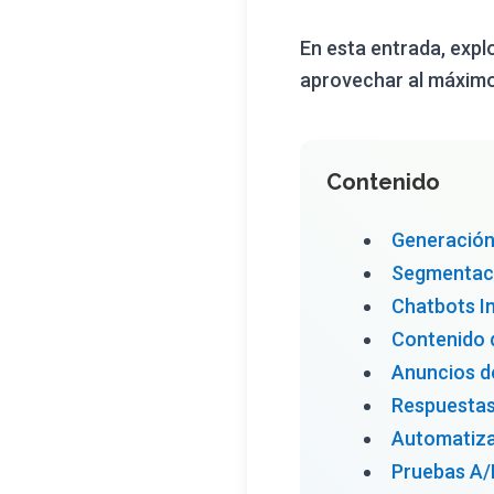
En esta entrada, exp
aprovechar al máximo l
Contenido
Generación
Segmentaci
Chatbots I
Contenido 
Anuncios d
Respuestas
Automatiza
Pruebas A/